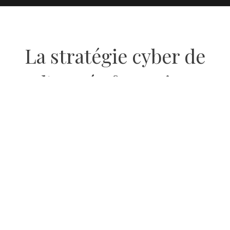
La stratégie cyber de
l’armée française
6 MAI 2019
BY
REDACTION LE MILLÉNAIRE
Retrouvez la contribution d’un membre du
Millénaire sur la stratégie cyber de la France, suite
au discours relatif à la stratégie cyber des armées
françaises prononcé par la Ministre des Armées, et à
la publication par la France d’un document sur la
lutte informatique offensive. La mise en avant
d’une doctrine publique, dans un domaine
traditionnellement marqué par le secret, est