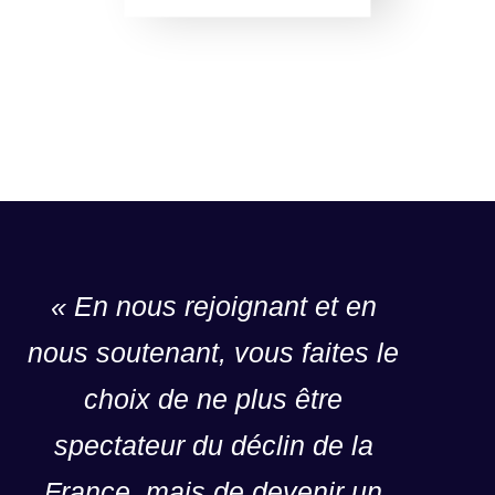
r
e
c
t
i
l
e
c
h
e
z
l
« En nous rejoignant et en
'
nous soutenant, vous faites le
h
o
choix de ne plus être
m
m
spectateur du déclin de la
e
a
France, mais de devenir un