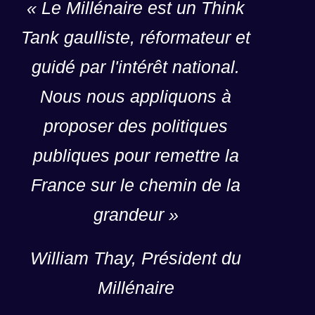
« Le Millénaire est un Think
e
,
Tank gaulliste, réformateur et
s
guidé par l'intérêt national.
a
n
Nous nous appliquons à
s
m
proposer des politiques
a
r
publiques pour remettre la
q
France sur le chemin de la
u
e
grandeur »
,
d
u
William Thay, Président du
C
i
Millénaire
a