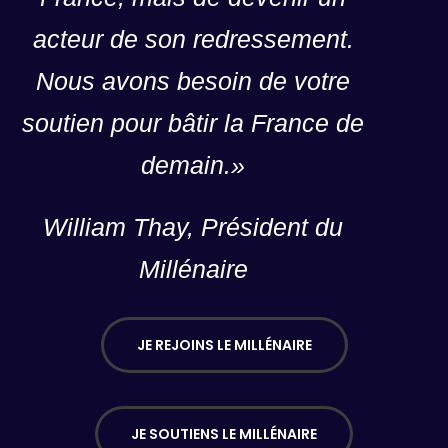
d
acteur de son redressement.
u
l
Nous avons besoin de votre
t
e
soutien pour bâtir la France de
.
V
demain.»
o
u
William Thay, Président du
s
p
Millénaire
o
u
v
JE REJOINS LE MILLÉNAIRE
e
z
c
o
JE SOUTIENS LE MILLÉNAIRE
n