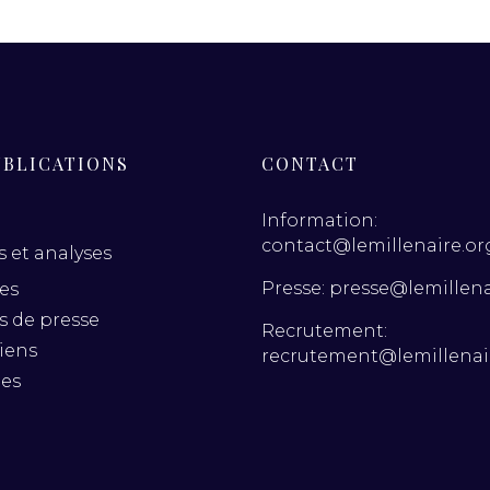
UBLICATIONS
CONTACT
Information:
contact@lemillenaire.or
 et analyses
Presse: presse@lemillena
es
es de presse
Recrutement:
iens
recrutement@lemillenai
nes