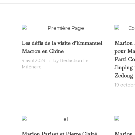
Les défis de la visite d’Emmanuel
Marion P
Macron en Chine
pour Mar
Parti Co
4 avril 2023
by
Redaction Le
Jinping 
Millénaire
Zedong 
19 octob
Marion Pariset et Pierre Clairé
Marion P