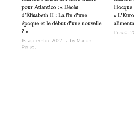
pour Atlantico : « Décès
Hocque 
d’Élisabeth II : La fin d’une
« L’Euro
époque et le début d’une nouvelle
alimenta
? »
14 août 2
15 septembre 2022
by
Marion
Pariset