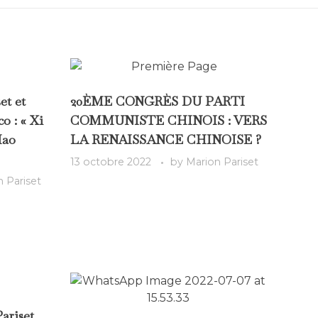
et et
20ÈME CONGRÈS DU PARTI
o : « Xi
COMMUNISTE CHINOIS : VERS
Mao
LA RENAISSANCE CHINOISE ?
13 octobre 2022
by
Marion Pariset
 Pariset
ariset