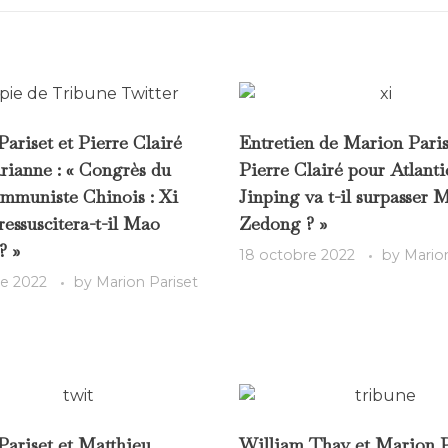
ariset et Pierre Clairé
Entretien de Marion Paris
ianne : « Congrès du
Pierre Clairé pour Atlantic
mmuniste Chinois : Xi
Jinping va t-il surpasser 
ressuscitera-t-il Mao
Zedong ? »
? »
18 octobre 2022
by
Marion
re 2022
by
Marion Pariset
ariset et Matthieu
William Thay et Marion P