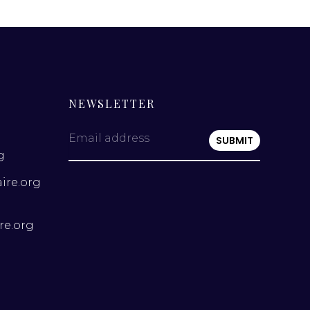
NEWSLETTER
Email address
g
ire.org
re.org