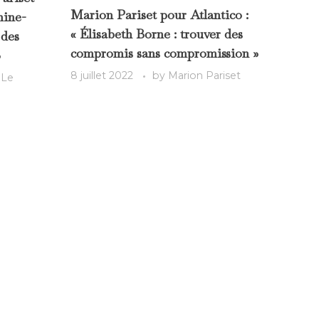
Marion Pariset pour Atlantico :
hine-
« Élisabeth Borne : trouver des
 des
compromis sans compromission »
»
8 juillet 2022
by
Marion Pariset
 Le