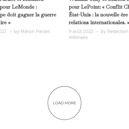
pour LeMonde :
pour LePoint: « Conflit C
pe doit gagner la guerre
État-Unis : la nouvelle ère
ire »
relations internationales. 
022
by
Marion Pariset
9 août 2022
by
Redaction
Millénaire
LOAD MORE