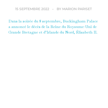
15 SEPTEMBRE 2022
BY
MARION PARISET
Dans la soirée du 8 septembre, Buckingham Palace
a annoncé le décès de la Reine du Royaume-Uni de
Grande Bretagne et d’Irlande du Nord, Élisabeth II.
Deux jours après avoir reçu la nouvelle première
ministre britannique, la Reine s’est éteinte
paisiblement, mettant ainsi fin au plus long règne
que la Grande Bretagne ait connu.
Dans la soirée du 8 septembre, Buckingham Palace
a annoncé le décès de la Reine du Royaume-Uni de
Grande Bretagne et d’Irlande du Nord, Élisabeth II.
Deux jours après avoir reçu la nouvelle première
ministre britannique, la Reine s’est éteinte
paisiblement, mettant ainsi fin au plus long règne
que la Grande Bretagne ait connu. Succédant à son
père George VI en 1952, sur le trône depuis plus de