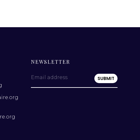
NEWSLETTER
Email address
g
ire.org
re.org