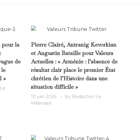
l pour la
Pierre Clairé, Antranig Kevorkian
:
et Augustin Bataille pour Valeurs
 vague de
Actuelles : « Arménie : l’absence de
 le
résultat clair place le premier État
l »
chrétien de l’Histoire dans une
situation difficile »
 Le
10 juin 2026
by
Redaction Le
Millénaire