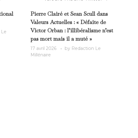
tional
Pierre Clairé et Sean Scull dans
Valeurs Actuelles : « Défaite de
Victor Orban : l’illibéralisme n’est
 Le
pas mort mais il a muté »
17 avril 2026
by
Redaction Le
Millénaire