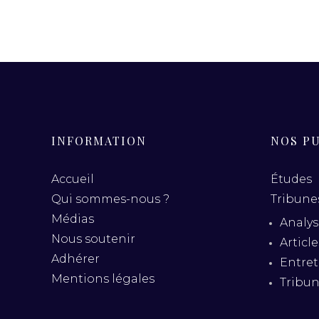
INFORMATION
NOS P
Accueil
Études
Qui sommes-nous ?
Tribunes
Médias
Analys
Nous soutenir
Articl
Adhérer
Entret
Mentions légales
Tribu