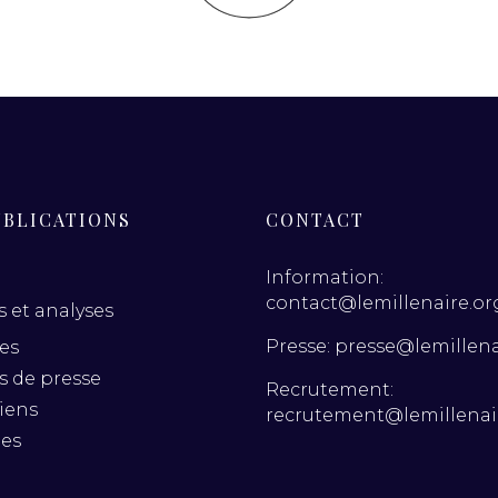
UBLICATIONS
CONTACT
Information:
contact@lemillenaire.or
 et analyses
Presse: presse@lemillena
es
es de presse
Recrutement:
iens
recrutement@lemillenai
nes