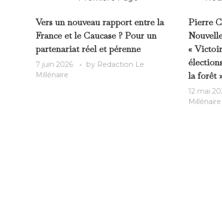
Vers un nouveau rapport entre la
Pierre C
France et le Caucase ? Pour un
Nouvelle
partenariat réel et pérenne
« Victoi
élections
7 juin 2026
by
Redaction Le
la forêt 
Millénaire
12 mai 20
Millénaire