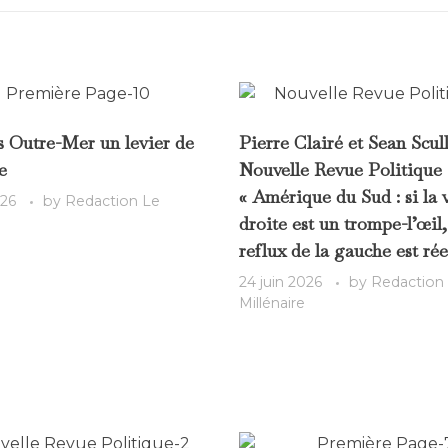
s Outre-Mer un levier de
Pierre Clairé et Sean Scul
e
Nouvelle Revue Politique 
« Amérique du Sud : si la
026
by
Redaction Le
droite est un trompe-l’œil,
reflux de la gauche est rée
24 juin 2026
by
Redaction
Millénaire