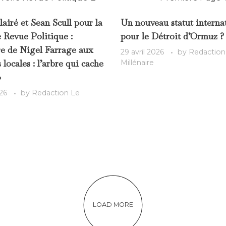
lairé et Sean Scull pour la
Un nouveau statut interna
 Revue Politique :
pour le Détroit d’Ormuz ?
re de Nigel Farrage aux
29 avril 2026
by
Redaction
 locales : l’arbre qui cache
Millénaire
»
26
by
Redaction Le
LOAD MORE