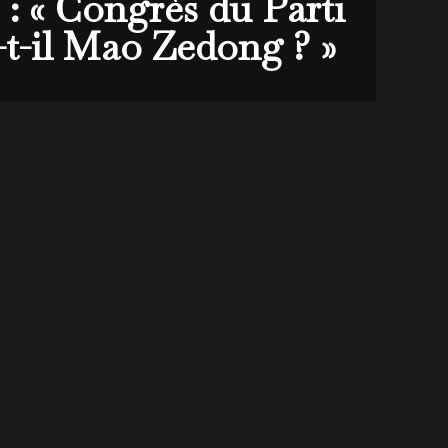
: « Congrès du Parti
-t-il Mao Zedong ? »