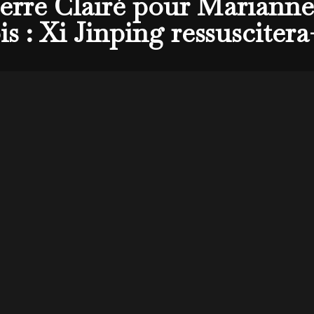
ierre Clairé pour Marianne 
: Xi Jinping ressuscitera