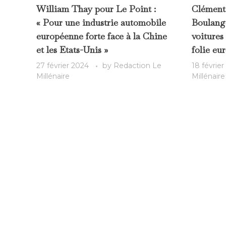
William Thay pour Le Point :
Clément
« Pour une industrie automobile
Boulange
européenne forte face à la Chine
voitures
et les Etats-Unis »
folie eu
27 février 2024
by
Redaction Le
18 févrie
Millénaire
Millénaire