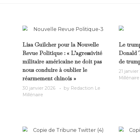
Lisa Guilcher pour la Nouvelle
Le trump
Revue Politique : « L’agressivité
Donald T
militaire américaine ne doit pas
de trum
nous conduire à oublier le
21 janvier
réarmement chinois »
Millénaire
30 janvier 2026
by
Redaction Le
Millénaire