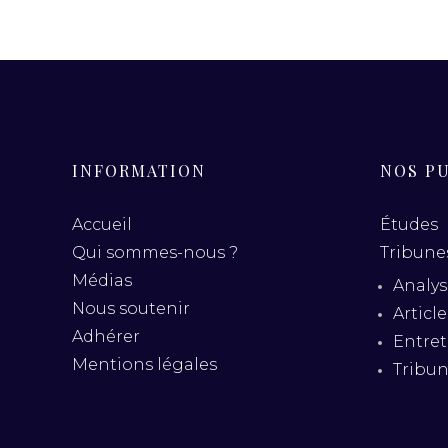
INFORMATION
NOS P
Accueil
Études
Qui sommes-nous ?
Tribunes
Médias
Analys
Nous soutenir
Articl
Adhérer
Entret
Mentions légales
Tribu