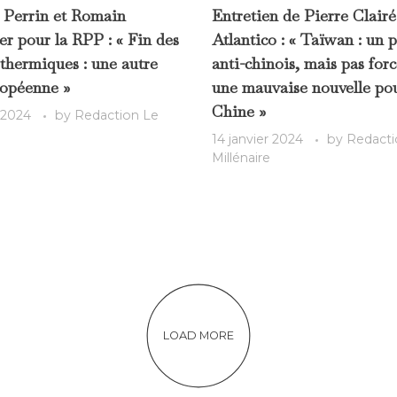
 Perrin et Romain
Entretien de Pierre Clair
r pour la RPP : « Fin des
Atlantico : « Taïwan : un 
 thermiques : une autre
anti-chinois, mais pas for
ropéenne »
une mauvaise nouvelle pou
Chine »
r 2024
by
Redaction Le
14 janvier 2024
by
Redacti
Millénaire
LOAD MORE