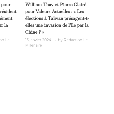
é pour
William Thay et Pierre Clairé
président
pour Valeurs Actuelles : « Les
cément
élections à Taïwan présagent-t-
r la
elles une invasion de l’île par la
Chine ? »
on Le
13 janvier 2024
by
Redaction Le
Millénaire