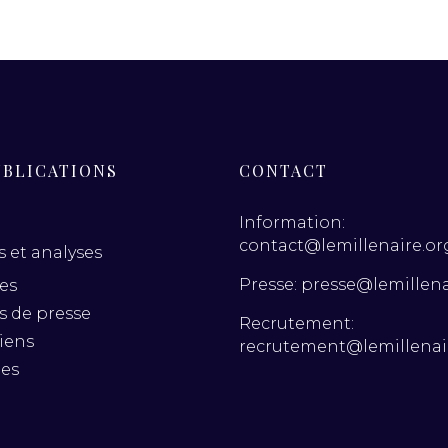
UBLICATIONS
CONTACT
Information:
contact@lemillenaire.or
 et analyses
Presse: presse@lemillena
es
es de presse
Recrutement:
iens
recrutement@lemillenai
nes