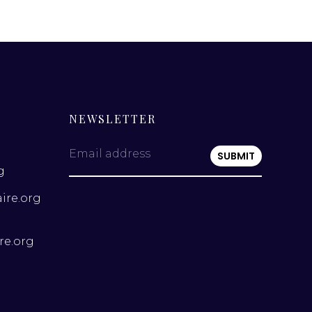
NEWSLETTER
Email address
g
ire.org
re.org