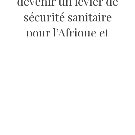
devenir un levier de
sécurité sanitaire
pour l’Afrique et
l’Europe »
26 MAI 2026
BY
REDACTION LE MILLÉNAIRE
Le directeur général du think tank Le Millénaire
Matthieu Hocque et l’expert des questions
pharmaceutiques Bertrand Pourroy plaident, dans
une tribune au « Monde », pour que l’aide française
au développement devienne un levier de sécurité
sanitaire pour l’Afrique et l’Europe.
Jamais l’Europe n’a été aussi dépendante des