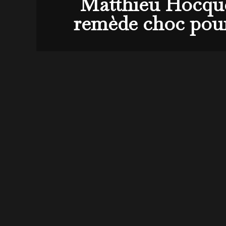
Matthieu Hocque 
remède choc pour