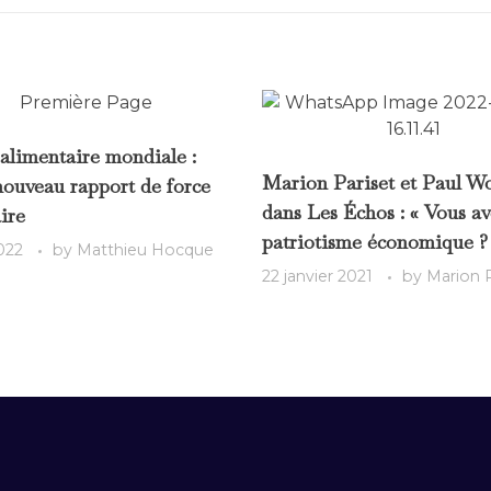
 alimentaire mondiale :
Marion Pariset et Paul W
nouveau rapport de force
dans Les Échos : « Vous av
ire
patriotisme économique ?
022
by
Matthieu Hocque
22 janvier 2021
by
Marion P