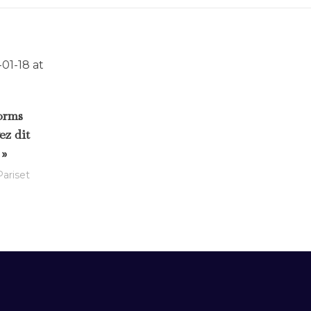
orms
ez dit
 »
ariset