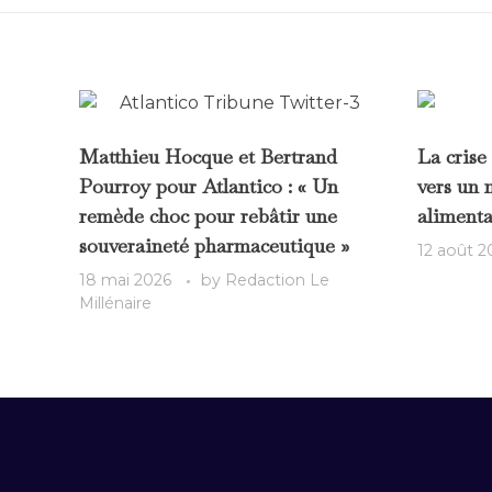
Matthieu Hocque et Bertrand
La crise
Pourroy pour Atlantico : « Un
vers un 
remède choc pour rebâtir une
alimenta
souveraineté pharmaceutique »
12 août 2
18 mai 2026
by
Redaction Le
Millénaire