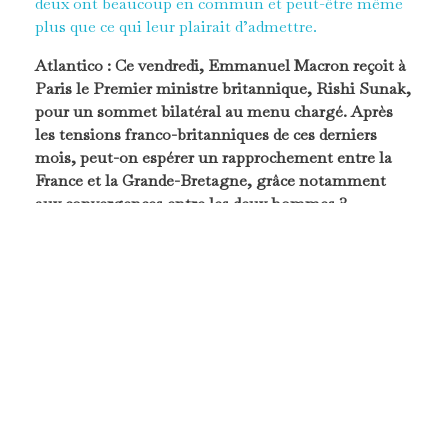
deux ont beaucoup en commun et peut-être même
plus que ce qui leur plairait d’admettre.
Atlantico : Ce vendredi, Emmanuel Macron reçoit à
Paris le Premier ministre britannique, Rishi Sunak,
pour un sommet bilatéral au menu chargé. Après
les tensions franco-britanniques de ces derniers
mois, peut-on espérer un rapprochement entre la
France et la Grande-Bretagne, grâce notamment
aux convergences entre les deux hommes ?
William Thay et Pierre Clairé :
Il semble que depuis
son arrivée au 10 Downing Street, que Rishi Sunak
cherche à se démarquer de ses prédécesseurs Liz
Truss et Boris Johnson en abandonnant la
confrontation instantanée avec l’Union
Européenne. La preuve la plus criante est la visite à
Londres le 28 février dernier d’Ursula Von der Leyen
pour négocier le cadre de Windsor en remplacement
du tristement célèbre accord sur l’Irlande du Nord