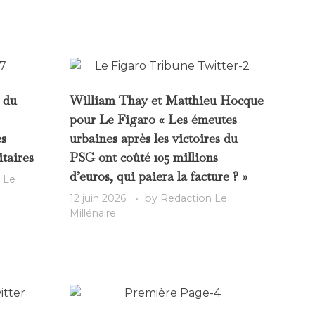
 du
William Thay et Matthieu Hocque
pour Le Figaro « Les émeutes
es
urbaines après les victoires du
itaires
PSG ont coûté 105 millions
d’euros, qui paiera la facture ? »
 Le
12 juin 2026
by
Redaction Le
Millénaire