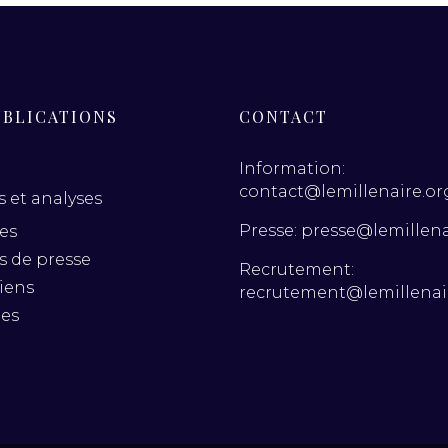
UBLICATIONS
CONTACT
Information:
contact@lemillenaire.or
 et analyses
Presse: presse@lemillena
es
es de presse
Recrutement:
iens
recrutement@lemillenai
nes