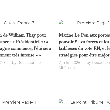
n de William Thay pour
Marine Le Pen aux portes
nce : « Présidentielle : «
pouvoir ? Les forces et les
agne commence, l’été sera
faiblesses du vote RN, et l
ement très intense » »
stratégies pour être major
2026
by
Redaction Le
7 juillet 2026
by
Redaction
Millénaire