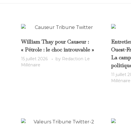
William Thay pour Causeur :
Entretie
« Pétrole : le choc introuvable »
Ouest-Fra
La camp
15 juillet 2026
by
Redaction Le
politiqu
Millénaire
11 juillet 
Millénaire