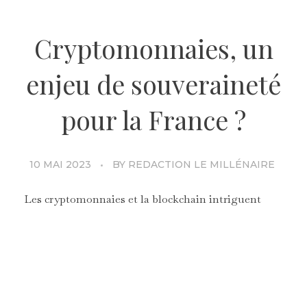
Cryptomonnaies, un
enjeu de souveraineté
pour la France ?
10 MAI 2023
BY
REDACTION LE MILLÉNAIRE
Les cryptomonnaies et la blockchain intriguent
autant qu’elles ne divisent. D’une part, les
milléniaux et la génération Z qui baignent dans un
monde fortement technologique depuis leur
naissance y voient un système alternatif contre un
monde financier malade. D’autre part, les
détracteurs écologiques et réfractaires n’y voient