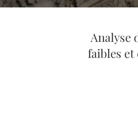
Analyse d
faibles e
Rédigé par Paul Nafily
Contact@lemillenaire.o
@PaulNafilyan