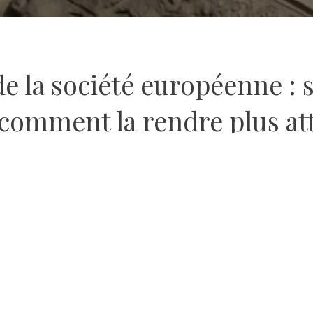
e la société européenne : 
t comment la rendre plus att
efficace
2 AVRIL 2018
BY
MARION PARISET
an
rg