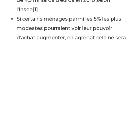
de 4,5 milliards d’euros en 2018 selon
l’Insee
[1]
Si certains ménages parmi les 5% les plus
modestes pourraient voir leur pouvoir
d’achat augmenter, en agrégat cela ne sera
que de 0.5% cette année et 0.2% en 2019.
[2]
Les 5 % des ménages les plus aisés
capteraient 42 % des gains à attendre de la
mise en place des mesures
gouvernementales.2
Les mesures de Macron contre le pouvoir d’achat :
une hausse de la fiscalité
immédiate frappant en
premier lieu les plus défavorisés
La hausse de la CSG d’1,7 points entame le
pouvoir d’achat d’environ 8 millions de