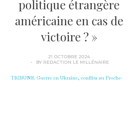
politique étrangère
américaine en cas de
victoire ? »
21 OCTOBRE 2024
BY
REDACTION LE MILLÉNAIRE
TRIBUNE. Guerre en Ukraine, conflits au Proche-
Orient, expansionnisme chinois… de nombreux
dossiers internationaux brûlants attendent le futur
locataire de la Maison-Blanche. Le think-tank Le
Millénaire* esquisse, pour le JDD, les contours de la
politique étrangère américaine en cas de retour de
Donald Trump à la présidence.
Le passage de Donald Trump à la Maison Blanche