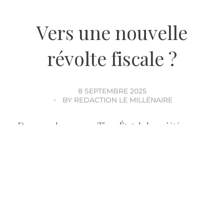
Vers une nouvelle
révolte fiscale ?
8 SEPTEMBRE 2025
BY
REDACTION LE MILLÉNAIRE
Devenues le nouveau Tiers-État de la société
occidentale mondialisée, les classes moyennes
assument, en France, la majorité des revenus de
l’État. Alors que 1 Français sur 2 est assujetti à
l’impôt sur le revenu,
le sentiment de « payer pour
tout le monde sans n’avoir rien en retour » s’est
largement installé dans les classes moyennes.
Il est
à l’origine d’un sentiment mêlant
désenchantement et crainte du déclassement dans