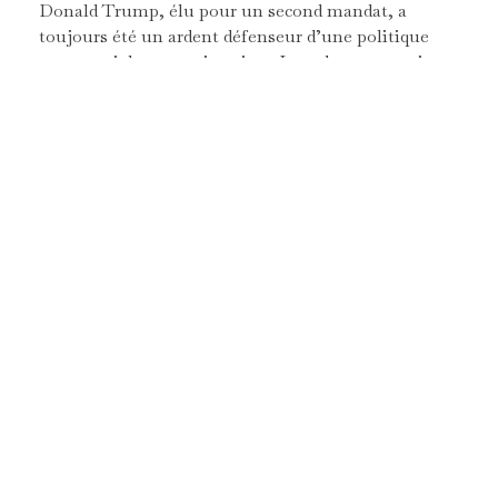
Donald Trump, élu pour un second mandat, a
toujours été un ardent défenseur d’une politique
commerciale protectionniste. Lors de son premier
mandat, il a déclaré :
« L’Amérique d’abord signifie
que nous ne laisserons plus d’autres pays profiter de
notre économie sans réciprocité. »
Cette vision s’est
traduite par l’imposition de tarifs douaniers sur
370
milliards de dollars
d’importations chinoises,
déclenchant une guerre commerciale qui a redéfini
les relations économiques entre les États-Unis et la
[1]
Chine ainsi que d’autres partenaires commerciaux
.
La pertinence de ces mesures est en débat, avec des
effets positifs qui compensent un impact sur la
croissance économique. En effet, ces mesures ont
permis de rééquilibrer partiellement la balance
commerciale avec la Chine et de stimuler certains
secteurs industriels américains, notamment grâce à
une relocalisation partielle de la production.
Toutefois, certains économistes estiment que les