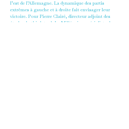
l’est de l’Allemagne. La dynamique des partis
extrêmes à gauche et à droite fait envisager leur
victoire. Pour Pierre Clairé, directeur adjoint des
études du think tank Le Millénaire, spécialiste des
questions européennes et internationales, il est
nécessaire d’en comprendre les raisons.
L’Allemagne a été le théâtre d’expression des pires
idéologies totalitaires du XXème siècle, avec le
régime nazi d’extrême droite entre 1933 et 1945 et la
RDA devenue l’un des régimes communistes
modèles du bloc de l’Est. Depuis la chute du Mur de
Berlin, l’Allemagne a refusé les extrêmes.
Seulement, les prochaines élections locales en
er
Thuringe, Lander de l’Est, le 1
septembre placent
les formations de l’AfD (30% des voix) et du BSW
(20% des voix) en tête. Or, diaboliser ces partis ne les
fera pas reculer, il est impératif de comprendre les
sous-jacents de cette percée exceptionnelle des
extrêmes en Allemagne.