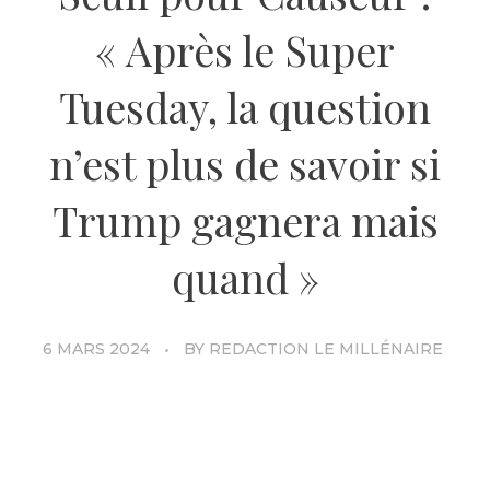
« Après le Super
Tuesday, la question
n’est plus de savoir si
Trump gagnera mais
quand »
6 MARS 2024
BY
REDACTION LE MILLÉNAIRE
Sauf problème de santé ou autre incident imprévu,
le duel Trump-Biden semble de plus en plus
inévitable. L’ancien président Donald Trump
triomphe, lors du « Super Tuesday », et confirme sa