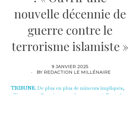
nouvelle décennie de
guerre contre le
terrorisme islamiste »
9 JANVIER 2025
BY
REDACTION LE MILLÉNAIRE
TRIBUNE.
De plus en plus de mineurs impliqués,
alliance avec l’extrême gauche, passage à l’acte de
plus en complexe à anticiper… La menace a évolué
depuis 2015. Nos stratégies ne sont plus suffisantes.
Matthieu Hocque, directeur adjoint des études du
Millénaire, spécialiste des politiques publiques,
propose des réponses adaptées au “
défi du siècle :
vaincre le totalitarisme islamique”.