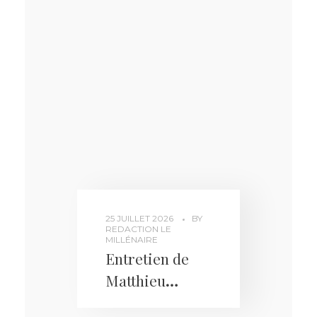
inégalités, et ce
n’est pas de la
faute aux
riches »
25 JUILLET 2026
BY
REDACTION LE
MILLÉNAIRE
Entretien de
Matthieu
Hocque pour