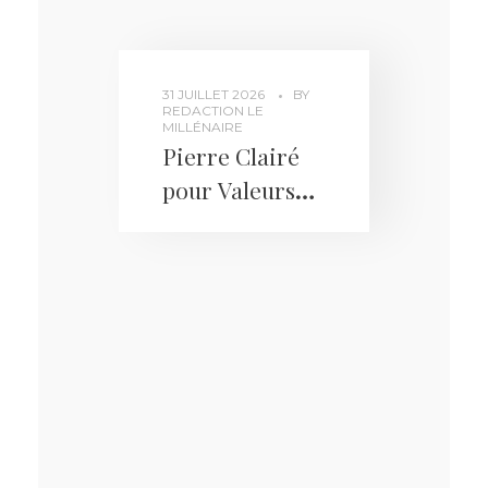
31 JUILLET 2026
BY
REDACTION LE
MILLÉNAIRE
Pierre Clairé
pour Valeurs
Actuelles :
« Réarmement
en Europe : ce
que l’Europe de
l’Est a compris
mais pas
l’Europe de
l’Ouest »