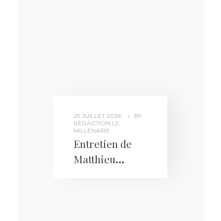
changement
29 JUILLET 2026
BY
REDACTION LE
MILLÉNAIRE
Entretien de
Matthieu
Hocque pour
Atlantico : « La
France est
malade de ses