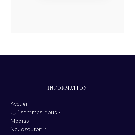
Atlantico :
« Mais à quoi
ressemblerait
vraiment une
France soumise
aux institutions
de la 6e
République
mélenchoniste
? »
INFORMATION
Accueil
Qui sommes-nous ?
Médias
Nous soutenir