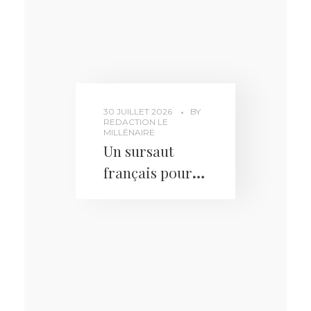
30 JUILLET 2026
BY
REDACTION LE
MILLÉNAIRE
Un sursaut
français pour
protéger nos
enfants, l’affaire
Lyhanna doit
transformer la
prise de
conscience en