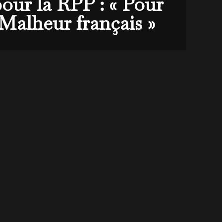
our la RPP : « Pour
 Malheur français »