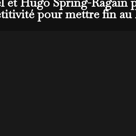
 et Hugo Spring-Ragain p
tivité pour mettre fin au