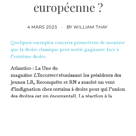
européenne ?
4 MARS 2023
BY
WILLIAM THAY
Quelques exemples concrets permettent de montrer
que la droite classique peut sortir gagnante face à
l’extrême droite.
Atlantico : La Une du
magazine
L’Incorrect
réunissant les présidents des
jeunes LR, Reconquête et RN a suscité un vent
d’indignation chez certains à droite pour qui l’union
des droites est un épouvantail. La réaction à la
présence (et aux propos) de Guilhem Carayon d’une
partie de la droite vous semble-t-elle justifiée ?
William Thay :
Guilhem Carayon poursuit un
mouvement qui avait été initié il y a plusieurs
années par différents jeunes LR (mouvement jeune