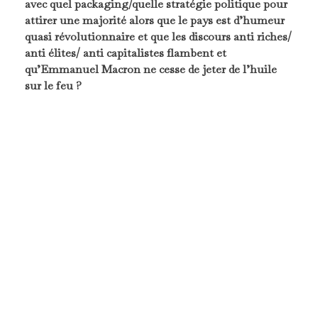
avec quel packaging/quelle stratégie politique pour
attirer une majorité alors que le pays est d’humeur
quasi révolutionnaire et que les discours anti riches/
anti élites/ anti capitalistes flambent et
qu’Emmanuel Macron ne cesse de jeter de l’huile
sur le feu ?
William Thay :
Il faut différencier notre perspective
à court terme de l’évolution de la situation du pays à
moyen/long terme. Actuellement, nous assistons à
une forte poussée des partis dits extrêmes qui
tiennent un discours éloigné de l’orthodoxie
budgétaire et de la rigueur des comptes publics.
Ainsi, nous voyons que la coalition de la NUPES
menée principalement par la France Insoumise
tient un discours anti-riche, qui oblige ses alliés à
aller en ce sens. La patronne d’EELV Marine
Tondelier souhaite une « France sans milliardaire »,
et le Parti socialiste a exprimé son opposition à la
réforme des retraites alors qu’il avait initié