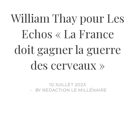
William Thay pour Les
Echos « La France
doit gagner la guerre
des cerveaux »
10 JUILLET 2023
BY
REDACTION LE MILLÉNAIRE
Chapô : L’irruption de l’IA dans nos vies souligne la
rapidité du progrès technologique et notre besoin de
constamment innover. Pour William Thay, nous
entrons dans une course au progrès où la France
peut s’illustrer en gagnant la guerre des cerveaux.