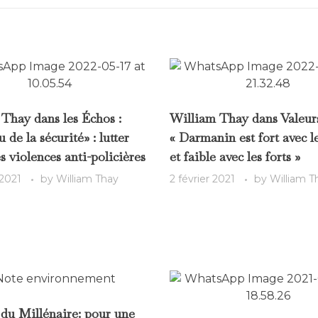
Thay dans les Échos :
William Thay dans Valeurs
de la sécurité» : lutter
« Darmanin est fort avec le
s violences anti-policières
et faible avec les forts »
 2021
by
William Thay
2 février 2021
by
William T
du Millénaire: pour une