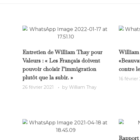
Entretien de William Thay pour
William 
Valeurs : « Les Français doivent
«Beauvau 
pouvoir choisir l’immigration
contre le
plutôt que la subir. »
16 février
26 février 2021
by
William Thay
Rapport 