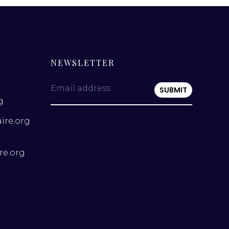
NEWSLETTER
Email address
g
ire.org
re.org