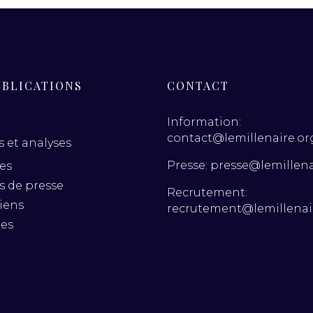
UBLICATIONS
CONTACT
Information:
contact@lemillenaire.or
 et analyses
Presse: presse@lemillena
es
es de presse
Recrutement:
iens
recrutement@lemillenai
nes