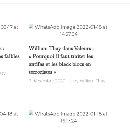
 :
William Thay dans Valeurs :
s faibles
« Pourquoi il faut traiter les
antifas et les black blocs en
terroristes »
hay
7 décembre 2020
by
William Thay