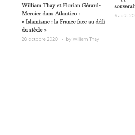
William Thay et Florian Gérard-
souverai
Mercier dans Atlantico :
6 août 2
« Islamisme : la France face au défi
du siècle »
28 octobre 2020
by
William Thay