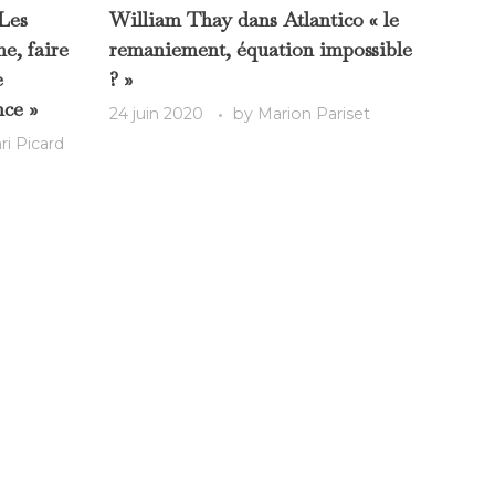
Les
William Thay dans Atlantico « le
e, faire
remaniement, équation impossible
e
? »
nce »
24 juin 2020
by
Marion Pariset
ri Picard