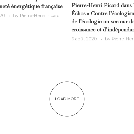
Pierre-Henri Picard dans 
neté énergétique française
Échos « Contre l’écologism
020
by
Pierre-Henri Picard
de l’écologie un vecteur d
croissance et d’indépenda
6 août 2020
by
Pierre-Hen
LOAD MORE