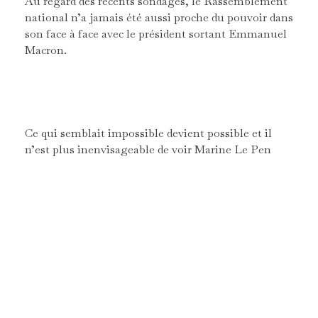
Au regard des récents sondages, le Rassemblement
national n’a jamais été aussi proche du pouvoir dans
son face à face avec le président sortant Emmanuel
Macron.
Ce qui semblait impossible devient possible et il
n’est plus inenvisageable de voir Marine Le Pen
battre Emmanuel Macron lors de la prochaine
élection présidentielle. À ce titre, le dernier sondage
Harris Interactive place Marine Le Pen dans la
marge d’erreur face à Emmanuel Macron dans un
éventuel match retour en 2022. Si à plus d’un an de
l’élection présidentielle les sondages ne sont en rien
un outil de prédiction, ils permettent en revanche
de fournir un état de l’opinion et d’analyser les
dynamiques qui sont à l’œuvre. Le Rassemblement
national n’a ainsi jamais été aussi proche du