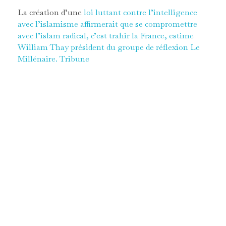
La création d’une
loi luttant contre l’intelligence
avec l’islamisme affirmerait que se compromettre
avec l’islam radical, c’est trahir la France, estime
William Thay président du groupe de réflexion Le
Millénaire. Tribune
Le débat sur le séparatisme, actuellement débattu à
l’Assemblée national, est l’occasion de rappeler qu’il
est avant tout islamiste. Les menaces de mort
portées sur Didier Lemaire pour avoir défendu
Samuel Paty, montrent qu’il s’agit de mener la
guerre à un islam radical qui gangrène désormais
nombre de champs de la sphère publique.
L’islamisme est la menace principale qui pèse sur
l’art de vivre à la Française, réveillons-nous avant
qu’il ne soit trop tard en créant un délit
d’intelligence avec l’islamisme.