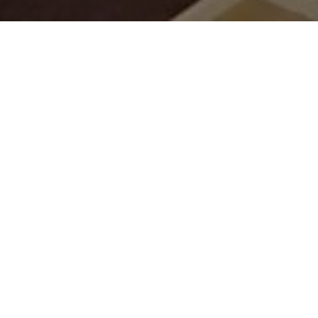
Quel modèle
démocratique post-
Covid ?
20 MARS 2025
BY
REDACTION LE MILLÉNAIRE
16 mars 2020,
Emmanuel Macron déclare la « guerre
au virus »
et décrète la mise en quarantaine de toute
la population face à l’explosion de la Covid-19. Cette
déclaration est à l’évidence la plus importante d’un
Président de la République depuis la Seconde guerre