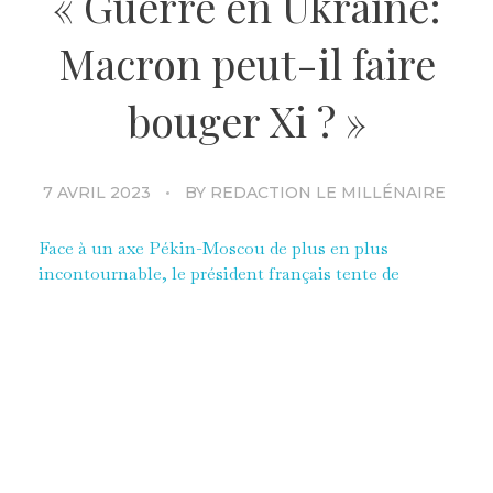
« Guerre en Ukraine:
Macron peut-il faire
bouger Xi ? »
7 AVRIL 2023
BY
REDACTION LE MILLÉNAIRE
Face à un axe Pékin-Moscou de plus en plus
incontournable, le président français tente de
s’immiscer pour redevenir un acteur majeur dans
les négociations de paix. Mais de nombreux pays
n’adhèrent plus à la vision occidentale de l’ordre du
monde, affirment Pierre Clairé et Matthieu Hocque,
directeur adjoint des études et secrétaire général
adjoint du Millénaire, think tank gaulliste et
indépendant.