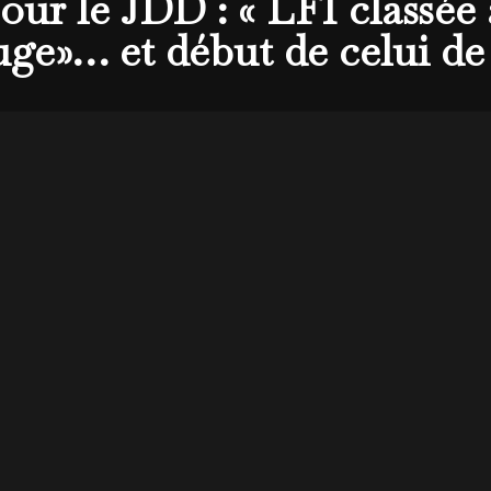
r le JDD : « LFI classée 
uge»… et début de celui de