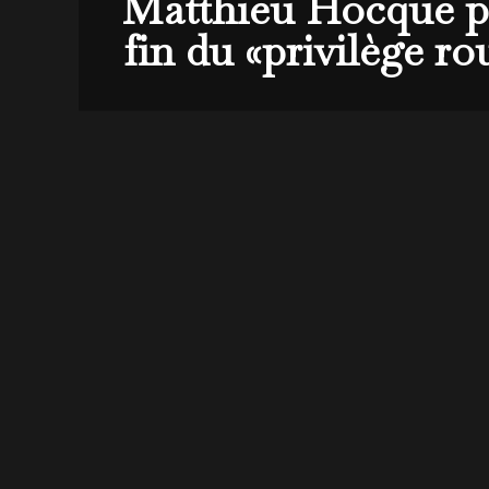
Matthieu Hocque pou
fin du «privilège ro