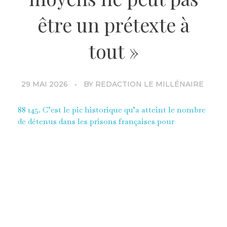
être un prétexte à
tout »
29 MAI 2026
BY
REDACTION LE MILLÉNAIRE
88 145. C’est le pic historique qu’a atteint le nombre
de détenus dans les prisons françaises pour
seulement 63 353 places opérationnelles. Le manque
de moyens budgétaires est systématiquement érigé
en excuses pour justifier un tel immobilisme.
Pourtant, ce rejet automatique est révélateur de
l’impuissance publique, facteur de rejet du politique
et de la Justice puisque désormais 85% de Français
ne font plus confiance aux partis politiques et 65%
en la Justice selon le dernier baromètre de février
2026.