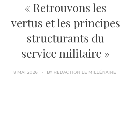
« Retrouvons les
vertus et les principes
structurants du
service militaire »
8 MAI 2026
BY
REDACTION LE MILLÉNAIRE
TRIBUNE.
La France a perdu de vue les valeurs du
service militaire, notamment deux : l’universalité et
la discipline, préalable à l’autorité de l’État.
Aujourd’hui, la France doute. De son histoire
d’abord, d’elle-même ensuite, et de sa capacité à
rassembler une jeunesse fracturée autour d’un