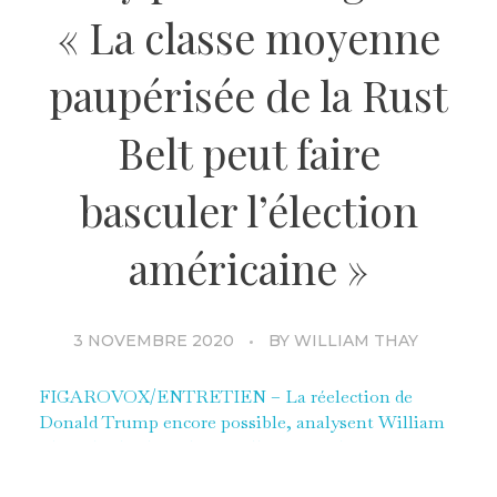
« La classe moyenne
paupérisée de la Rust
Belt peut faire
basculer l’élection
américaine »
3 NOVEMBRE 2020
BY
WILLIAM THAY
FIGAROVOX/ENTRETIEN – La réelection de
Donald Trump encore possible, analysent William
Thay, du think-tank Le Millénaire, selon qui quatre
États jouent un rôle clé dans l’élection: le