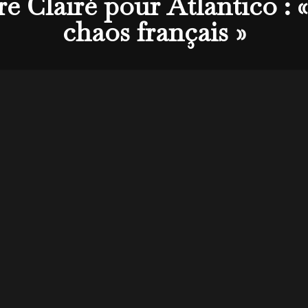
re Clairé pour Atlantico : 
chaos français »