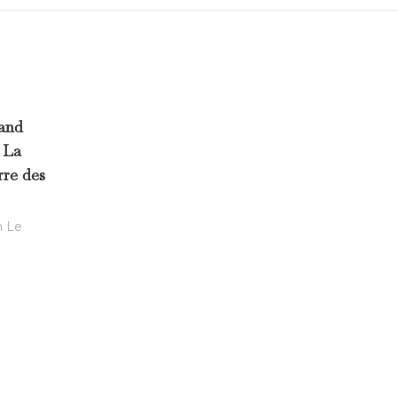
and
 La
rre des
n Le