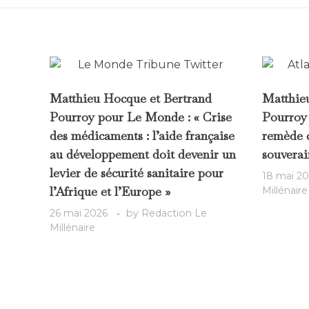
Matthieu Hocque et Bertrand
Matthie
Pourroy pour Le Monde : « Crise
Pourroy 
des médicaments : l’aide française
remède c
au développement doit devenir un
souverai
levier de sécurité sanitaire pour
18 mai 2
l’Afrique et l’Europe »
Millénaire
26 mai 2026
by
Redaction Le
Millénaire