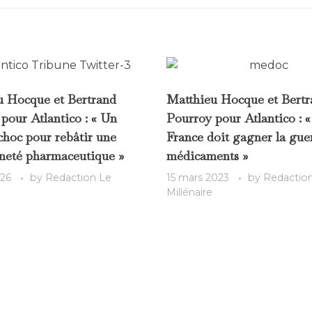
u Hocque et Bertrand
Matthieu Hocque et Bertr
pour Atlantico : « Un
Pourroy pour Atlantico : «
hoc pour rebâtir une
France doit gagner la gue
neté pharmaceutique »
médicaments »
026
by
Redaction Le
15 mars 2023
by
Redactio
Millénaire