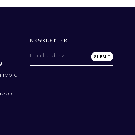
NEWSLETTER
Email address
g
ire.org
re.org