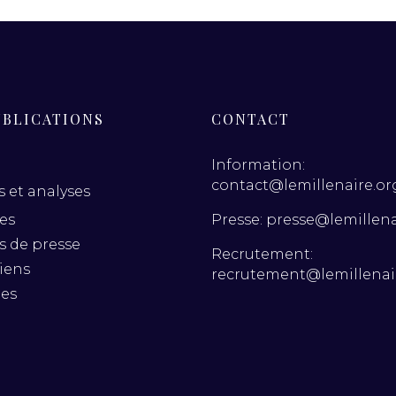
UBLICATIONS
CONTACT
Information:
contact@lemillenaire.or
 et analyses
Presse: presse@lemillena
es
es de presse
Recrutement:
iens
recrutement@lemillenai
nes