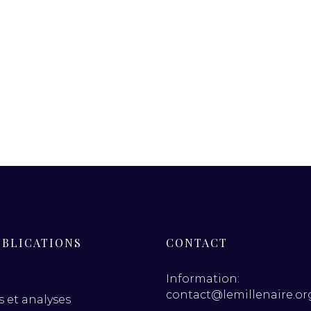
UBLICATIONS
CONTACT
Information:
contact@lemillenaire.or
 et analyses