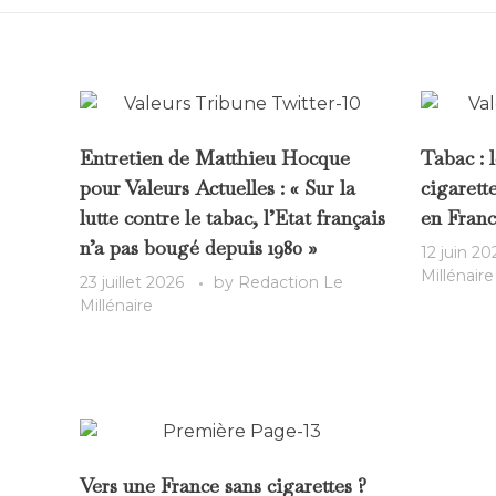
Entretien de Matthieu Hocque
Tabac : 
pour Valeurs Actuelles : « Sur la
cigarett
lutte contre le tabac, l’Etat français
en Franc
n’a pas bougé depuis 1980 »
12 juin 20
Millénaire
23 juillet 2026
by
Redaction Le
Millénaire
Vers une France sans cigarettes ?