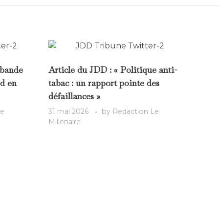
ebande
Article du JDD : « Politique anti-
rd en
tabac : un rapport pointe des
défaillances »
Le
31 mai 2026
by
Redaction Le
Millénaire