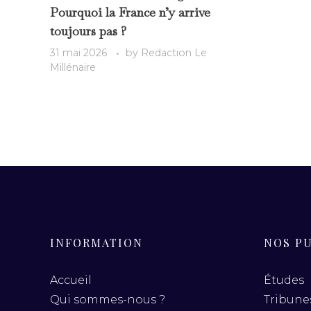
Pourquoi la France n’y arrive
toujours pas ?
31 mai 2026
by
Redaction Le
Millénaire
INFORMATION
NOS P
Accueil
Études
Qui sommes-nous ?
Tribunes