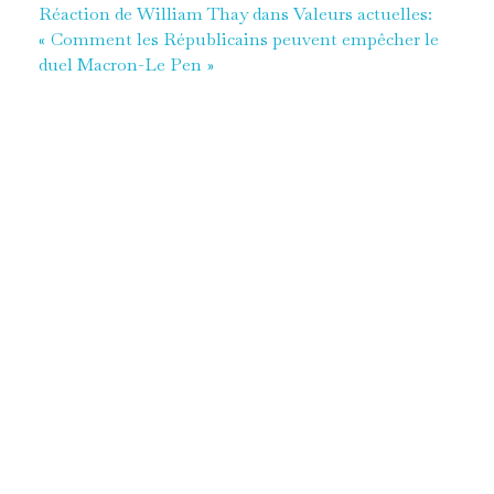
Réaction de William Thay dans Valeurs actuelles:
« Comment les Républicains peuvent empêcher le
duel Macron-Le Pen »
Alors que les sondages annoncent à nouveau
Emmanuel Macron et Marine Le Pen au second
tour de la présidentielle, LR pourrait toutefois jouer
les troubles fêtes. À condition de trouver un espace
politique et d’incarner une alternative à un duel que
la majorité des Français ne souhaite pas.
Macron-Le Pen, Le Pen-Macron, peu importe la
tournure, le duo agace chez les Républicains.
Christian Jacob, président du parti, a même
dénoncé dans
Le Figaro
, un «
accord tacite
» entre
les deux personnalités pour s’affronter en 2022.
Sondage après sondage, le président de la
République et la cheffe de file du Rassemblement
national confortent leur statut de favoris pour
l’élection présidentielle. Mais la droite a encore de