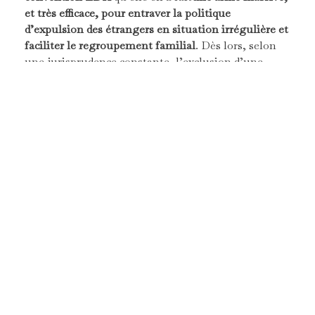
et très efficace, pour entraver la politique
d’expulsion des étrangers en situation irrégulière et
faciliter le regroupement familial
. Dès lors, selon
une jurisprudence constante, l’exclusion d’une
personne d’un pays où vit sa proche famille peut
poser problème au regard de l’article 8 de la
Convention. Par exemple, dans l’affaire
Berrehab
c/Pays-Bas
(21 juin 1988), la Cour a considéré que le
refus de renouvellement du permis de séjour de
l’intéressé et la mesure d’expulsion en résultant
constituaient des ingérences dans le droit du
requérant au respect de sa vie familiale, en
l’empêchant pratiquement de garder avec sa fille des
contacts réguliers.
S’agissant de l’expulsion des étrangers, la Cour a
développé une jurisprudence particulièrement
protectrice de la vie familiale des migrants de la
seconde génération, qu’il s’agisse de jeunes