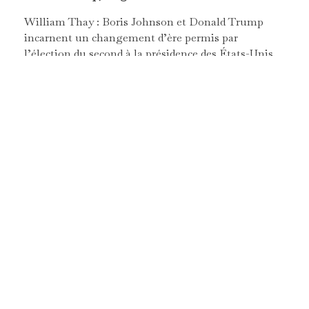
William Thay : Boris Johnson et Donald Trump
incarnent un changement d’ère permis par
l’élection du second à la présidence des États-Unis
et par le Brexit en 2016. Les deux ont mené ce qu’on
appelle la « Seconde révolution conservatrice »,
après la première menée par Ronald Reagan et
Margaret Thatcher dans les années 80. Cette
première révolution conservatrice a eu des
conséquences importantes sur le monde, avec
notamment l’ouverture d’un cycle néolibéral qui
vient supplanter le cycle keynésien mis à mal par les
deux chocs pétroliers de 1973 et 1979.
Les maux français que nous rencontrons
actuellement, ce qu’appelle Marcel Gauchet « le
Malheur Français », s’expliquent par les mauvaises
conditions dans lesquelles la France est entrée dans
la mondialisation. Pour ne pas revivre 40 années
supplémentaires de déclin, il est nécessaire de