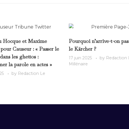
u Hocque et Maxime
Pourquoi n’arrive-t-on pas
pour Causeur : « Passer le
le Kärcher ?
dans les ghettos :
17 juin 2025
by
Redaction 
mer la parole en actes »
Millénaire
25
by
Redaction Le