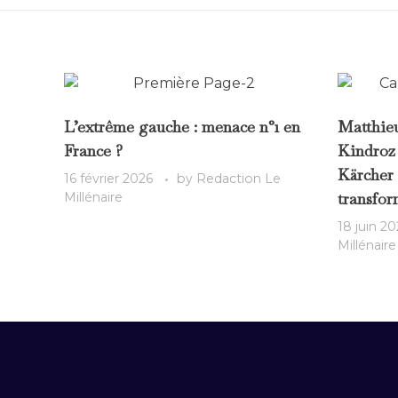
L’extrême gauche : menace n°1 en
Matthie
France ?
Kindroz 
Kärcher 
16 février 2026
by
Redaction Le
transfor
Millénaire
18 juin 20
Millénaire