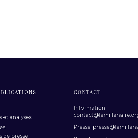
UBLICATIONS
CONTACT
Information:
contact@lemillenaire.or
 et analyses
Presse: presse@lemillena
es
es de presse