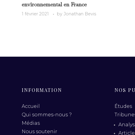
environnemental en France
1 février 2021
by
Jonathan Bevis
INFORMATION
NOS P
Accueil
Études
Qui sommes-nous ?
Tribunes
Médias
Analys
Nous soutenir
Articl