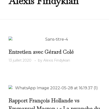
Alexis Findykian
Entretien avec Gérard Colé
13 juillet 2020
by
Alexis Findykian
Rapport François Hollande vs
Emmanuel Macron : « La revanche du