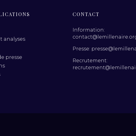
LICATIONS
CONTACT
Information:
contact@lemillenaire.or
t analyses
Presse: presse@lemillena
de presse
Recrutement:
ns
recrutement@lemillenai
s