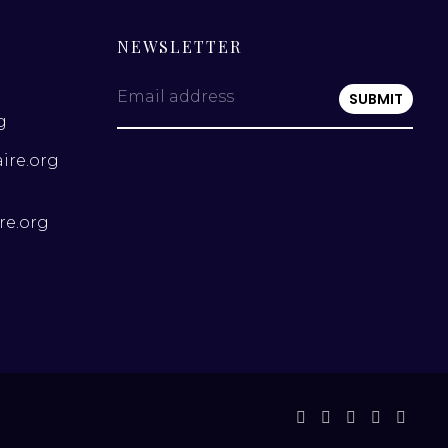
NEWSLETTER
Email address
g
ire.org
re.org