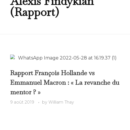
Alexis Findykian
(Rapport)
Rapport François Hollande vs
Emmanuel Macron : « La revanche du
mentor ? »
9 août 2019
by
William Thay