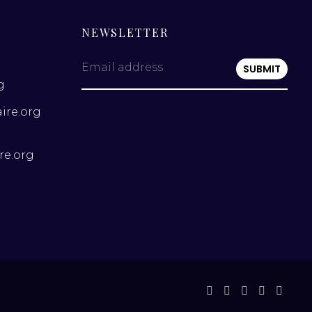
NEWSLETTER
Email address
g
ire.org
re.org