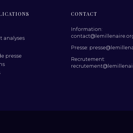
LICATIONS
CONTACT
Information:
contact@lemillenaire.or
t analyses
Presse: presse@lemillena
de presse
Recrutement:
ns
recrutement@lemillenai
s