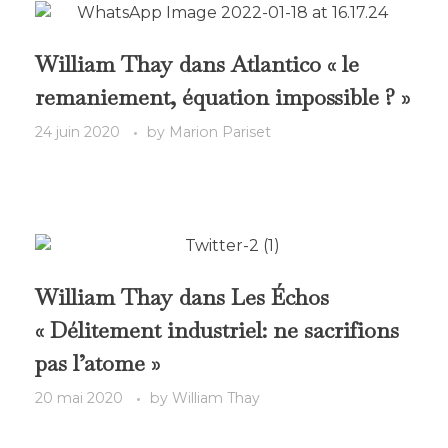
William Thay dans Atlantico « le
remaniement, équation impossible ? »
24 juin 2020
by
Marion Pariset
William Thay dans Les Échos
« Délitement industriel: ne sacrifions
pas l’atome »
20 mai 2020
by
William Thay