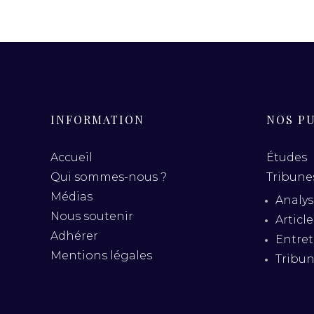
INFORMATION
NOS P
Accueil
Études
Qui sommes-nous ?
Tribunes
Médias
Analys
Nous soutenir
Articl
Adhérer
Entret
Mentions légales
Tribu