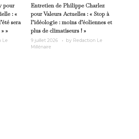
y pour
Entretien de Philippe Charlez
elle : «
pour Valeurs Actuelles : « Stop à
été sera
l’idéologie : moins d’éoliennes et
 » »
plus de climatiseurs ! »
n Le
9 juillet 2026
by
Redaction Le
Millénaire