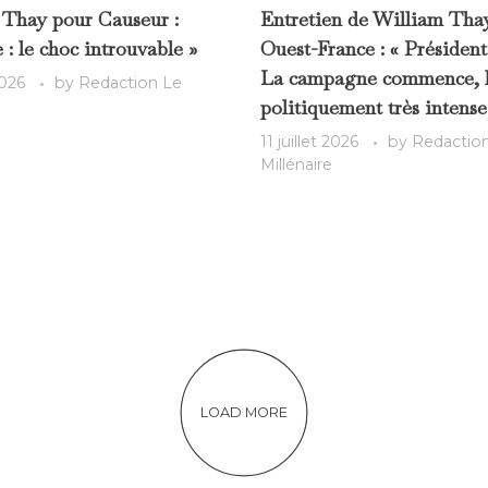
 Thay pour Causeur :
Entretien de William Tha
 : le choc introuvable »
Ouest-France : « Présidenti
La campagne commence, l’
2026
by
Redaction Le
politiquement très intense
11 juillet 2026
by
Redactio
Millénaire
LOAD MORE