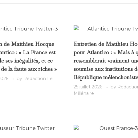
en de Matthieu Hocque
Entretien de Matthieu H
antico : « La France est
pour Atlantico : « Mais à 
e ses inégalités, et ce
ressemblerait vraiment un
 de la faute aux riches »
soumise aux institutions d
République mélenchoniste
 2026
by
Redaction Le
25 juillet 2026
by
Redactio
Millénaire