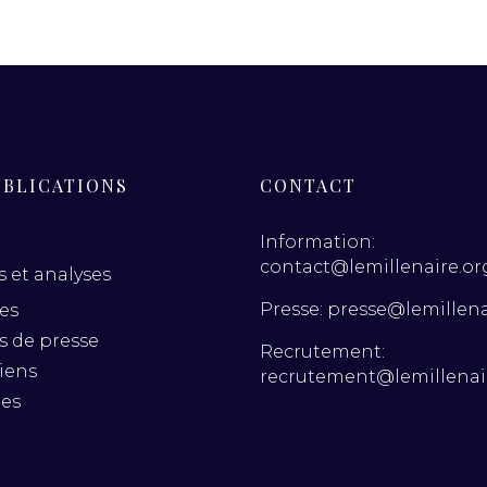
UBLICATIONS
CONTACT
Information:
contact@lemillenaire.or
 et analyses
Presse: presse@lemillena
es
es de presse
Recrutement:
iens
recrutement@lemillenai
nes