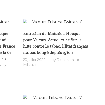
ocque
Entretien de Matthieu Hocque
quoi
pour Valeurs Actuelles : « Sur la
e France
lutte contre le tabac, l’Etat français
e la 6e
n’a pas bougé depuis 1980 »
 ? »
23 juillet 2026
by
Redaction Le
Millénaire
n Le