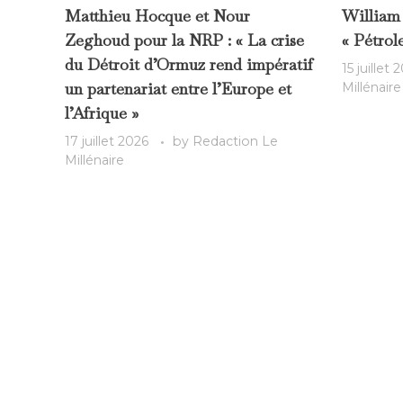
Matthieu Hocque et Nour
William
Zeghoud pour la NRP : « La crise
« Pétrole
du Détroit d’Ormuz rend impératif
15 juillet 
un partenariat entre l’Europe et
Millénaire
l’Afrique »
17 juillet 2026
by
Redaction Le
Millénaire