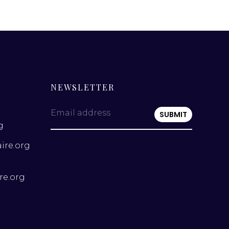
NEWSLETTER
Email address
g
ire.org
re.org