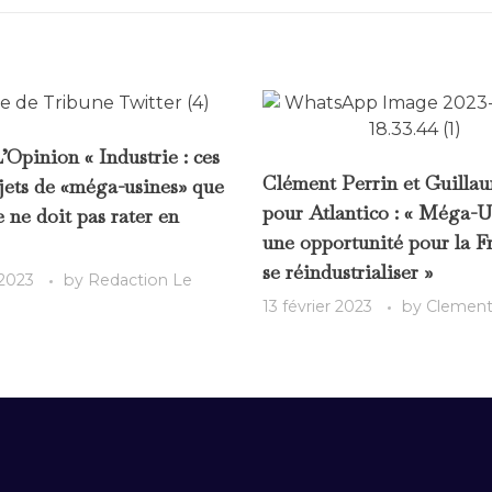
L’Opinion « Industrie : ces
Clément Perrin et Guilla
jets de «méga-usines» que
pour Atlantico : « Méga-U
e ne doit pas rater en
une opportunité pour la F
se réindustrialiser »
 2023
by
Redaction Le
13 février 2023
by
Clement