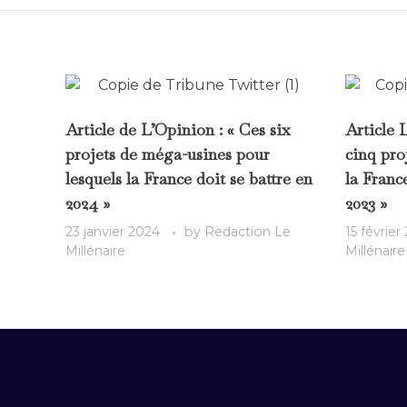
Article de L’Opinion : « Ces six
Article 
projets de méga-usines pour
cinq pro
lesquels la France doit se battre en
la Franc
2024 »
2023 »
23 janvier 2024
by
Redaction Le
15 février
Millénaire
Millénaire