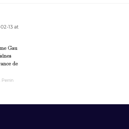
ume Gau
sines
rance de
 Perrin